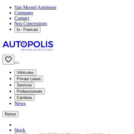
Van Mossel Autolease
Comparer
Contact
Nos Concessions
lu
- Francais
Véhicules
Private Lease
Services
Professionnels
Carrières
News
Retour
Stock