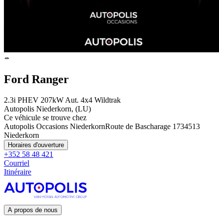
Ford Ranger
2.3i PHEV 207kW Aut. 4x4 Wildtrak
Autopolis Niederkorn, (LU)
Ce véhicule se trouve chez
Autopolis Occasions Niederkorn
Route de Bascharage 173
4513
Niederkorn
Horaires d'ouverture
+352 58 48 421
Courriel
Itinéraire
A propos de nous