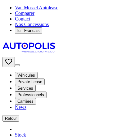
Van Mossel Autolease
Comparer
Contact
Nos Concessions
lu
- Francais
Véhicules
Private Lease
Services
Professionnels
Carrières
News
Retour
Stock