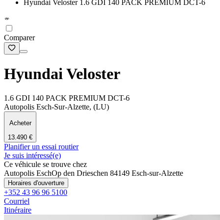
Hyundai Veloster 1.6 GDI 140 PACK PREMIUM DCT-6
Comparer
Hyundai Veloster
1.6 GDI 140 PACK PREMIUM DCT-6
Autopolis Esch-Sur-Alzette, (LU)
Acheter
13.490 €
Planifier un essai routier
Je suis intéressé(e)
Ce véhicule se trouve chez
Autopolis Esch
Op den Drieschen 8
4149 Esch-sur-Alzette
Horaires d'ouverture
+352 43 96 96 5100
Courriel
Itinéraire