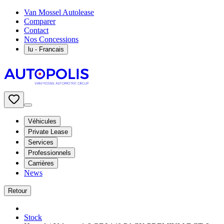
Van Mossel Autolease
Comparer
Contact
Nos Concessions
lu
- Francais
Véhicules
Private Lease
Services
Professionnels
Carrières
News
Retour
Stock