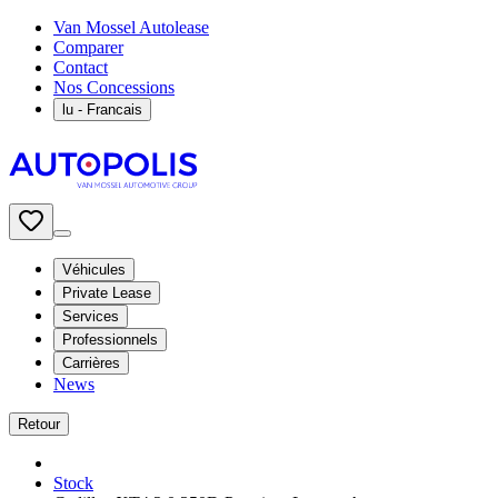
Van Mossel Autolease
Comparer
Contact
Nos Concessions
lu
- Francais
Véhicules
Private Lease
Services
Professionnels
Carrières
News
Retour
Stock