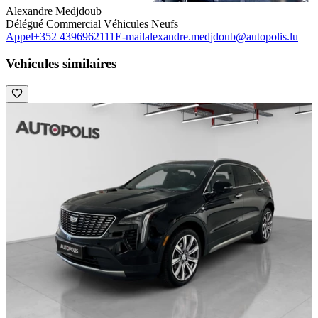
Alexandre Medjdoub
Délégué Commercial Véhicules Neufs
Appel
+352 4396962111
E-mail
alexandre.medjdoub@autopolis.lu
Vehicules similaires