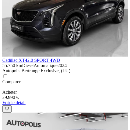
Cadillac XT4
2.0 SPORT 4WD
55.750 km
Diesel
Automatique
2024
Autopolis Bertrange Exclusive, (LU)
Comparer
Acheter
29.990 €
Voir le détail