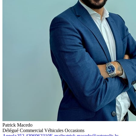
Patrick Macedo
Délégué Commercial Véhicules Occasions
Appel
+352 4396962310
E-mail
patrick.macedo@autopolis.lu