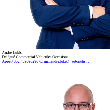
Andre Lukic
Délégué Commercial Véhicules Occasions
Appel
+352 4396962967
E-mail
andre.lukic@autopolis.lu