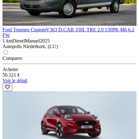
Ford Tourneo Custom
V363 D.CAB 350L TRE 2.0 130PK M6 6.2
FW
1 km
Diesel
Manuel
2025
Autopolis Niederkorn, (LU)
Comparer
Acheter
50.521 €
Voir le détail