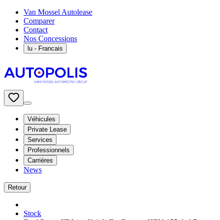
Van Mossel Autolease
Comparer
Contact
Nos Concessions
lu
- Francais
Véhicules
Private Lease
Services
Professionnels
Carrières
News
Retour
Stock