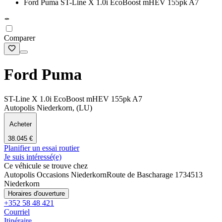
Ford Puma ST-Line X 1.0i EcoBoost mHEV 155pk A7
Comparer
Ford Puma
ST-Line X 1.0i EcoBoost mHEV 155pk A7
Autopolis Niederkorn, (LU)
Acheter
38.045 €
Planifier un essai routier
Je suis intéressé(e)
Ce véhicule se trouve chez
Autopolis Occasions Niederkorn
Route de Bascharage 173
4513
Niederkorn
Horaires d'ouverture
+352 58 48 421
Courriel
Itinéraire