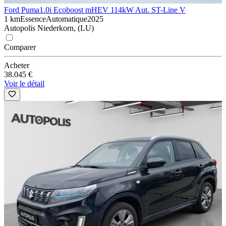
Ford Puma
1.0i Ecoboost mHEV 114kW Aut. ST-Line V
1 km
Essence
Automatique
2025
Autopolis Niederkorn, (LU)
Comparer
Acheter
38.045 €
Voir le détail