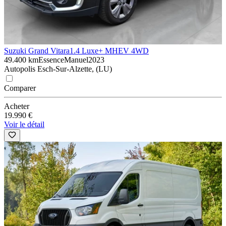
Suzuki Grand Vitara
1.4 Luxe+ MHEV 4WD
49.400 km
Essence
Manuel
2023
Autopolis Esch-Sur-Alzette, (LU)
Comparer
Acheter
19.990 €
Voir le détail