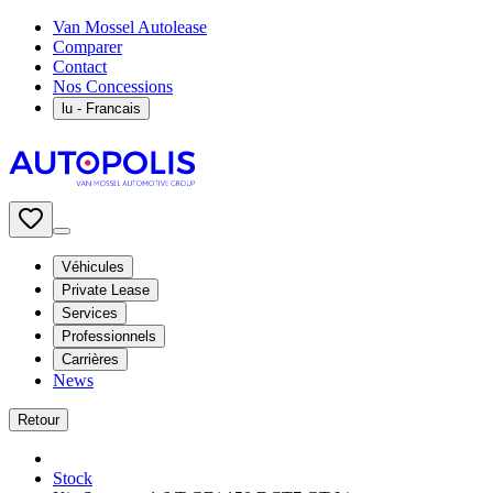
Van Mossel Autolease
Comparer
Contact
Nos Concessions
lu
- Francais
Véhicules
Private Lease
Services
Professionnels
Carrières
News
Retour
Stock