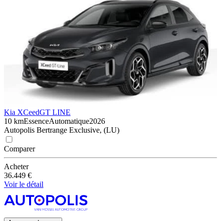
Kia XCeed
GT LINE
10 km
Essence
Automatique
2026
Autopolis Bertrange Exclusive, (LU)
Comparer
Acheter
36.449 €
Voir le détail