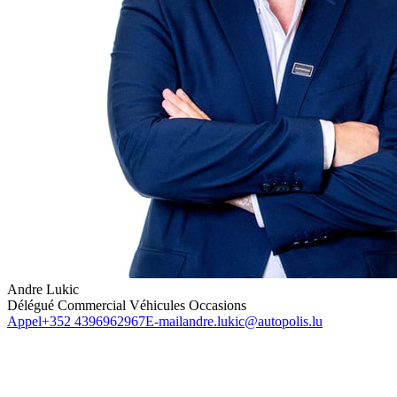
Andre Lukic
Délégué Commercial Véhicules Occasions
Appel
+352 4396962967
E-mail
andre.lukic@autopolis.lu