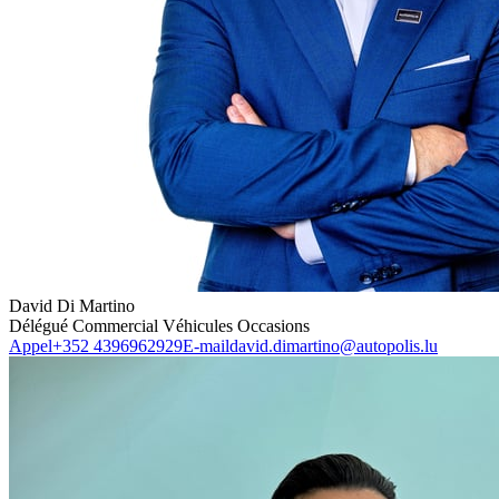
David Di Martino
Délégué Commercial Véhicules Occasions
Appel
+352 4396962929
E-mail
david.dimartino@autopolis.lu