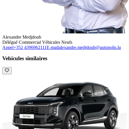
Alexandre Medjdoub
Délégué Commercial Véhicules Neufs
Appel
+352 4396962111
E-mail
alexandre.medjdoub@autopolis.lu
Vehicules similaires