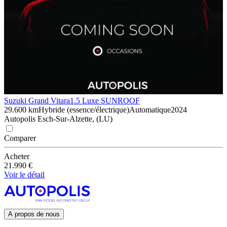
Suzuki Grand Vitara
1.5 Luxe SUNROOF
29.600 km
Hybride (essence/électrique)
Automatique
2024
Autopolis Esch-Sur-Alzette, (LU)
Comparer
Acheter
21.990 €
Voir le détail
A propos de nous