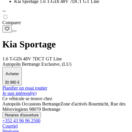
Kia Sportage 1.6 T-GDi 48V 7DCT GT Line
Comparer
Kia Sportage
1.6 T-GDi 48V 7DCT GT Line
Autopolis Bertrange Exclusive, (LU)
Acheter
30.990 €
Planifier un essai routier
Je suis intéressé(e)
Ce véhicule se trouve chez
Autopolis Occasions Bertrange
Zone d'activés Bourmicht, Rue des
Mérovingiens 9
8070 Bertrange
Horaires d'ouverture
+352 43 96 96 2500
Courriel
Itinéraire