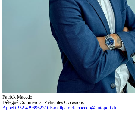
Patrick Macedo
Délégué Commercial Véhicules Occasions
Appel
+352 4396962310
E-mail
patrick.macedo@autopolis.lu