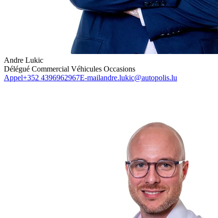
Andre Lukic
Délégué Commercial Véhicules Occasions
Appel
+352 4396962967
E-mail
andre.lukic@autopolis.lu