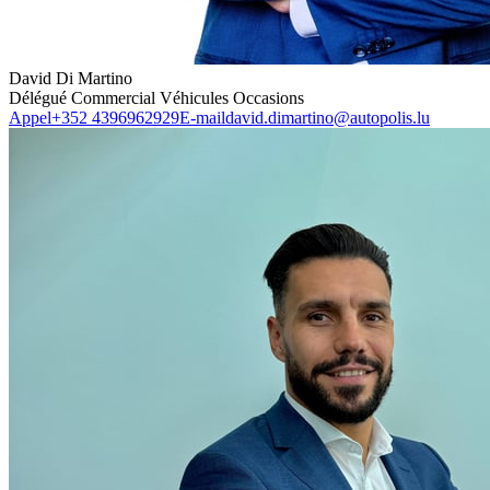
David Di Martino
Délégué Commercial Véhicules Occasions
Appel
+352 4396962929
E-mail
david.dimartino@autopolis.lu