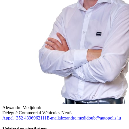
Alexandre Medjdoub
Délégué Commercial Véhicules Neufs
Appel
+352 4396962111
E-mail
alexandre.medjdoub@autopolis.lu
Vehicules similaires