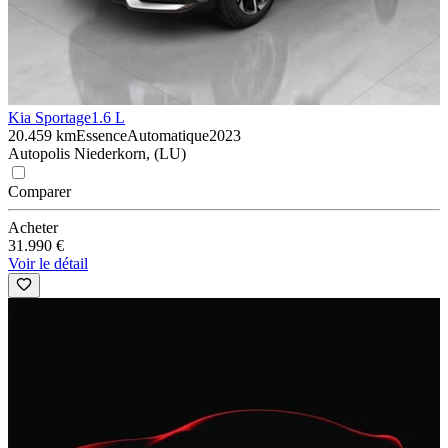
Kia Sportage
1.6 L
20.459 km
Essence
Automatique
2023
Autopolis Niederkorn, (LU)
Comparer
Acheter
31.990 €
Voir le détail