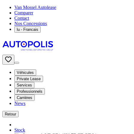
Van Mossel Autolease
Comparer
Contact
Nos Concessions
lu
- Francais
Véhicules
Private Lease
Services
Professionnels
Carrières
News
Retour
Stock