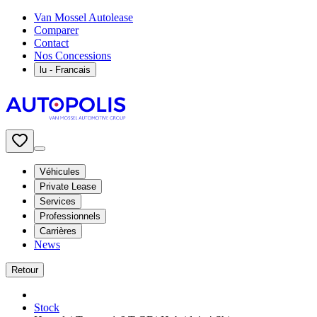
Van Mossel Autolease
Comparer
Contact
Nos Concessions
lu
- Francais
Véhicules
Private Lease
Services
Professionnels
Carrières
News
Retour
Stock