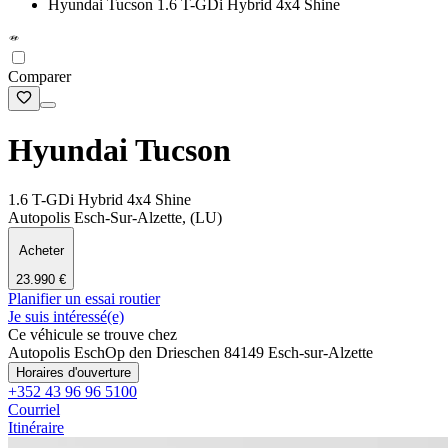
Hyundai Tucson 1.6 T-GDi Hybrid 4x4 Shine
Comparer
Hyundai Tucson
1.6 T-GDi Hybrid 4x4 Shine
Autopolis Esch-Sur-Alzette, (LU)
Acheter
23.990 €
Planifier un essai routier
Je suis intéressé(e)
Ce véhicule se trouve chez
Autopolis Esch
Op den Drieschen 8
4149 Esch-sur-Alzette
Horaires d'ouverture
+352 43 96 96 5100
Courriel
Itinéraire