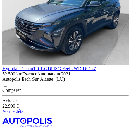
Hyundai Tucson
1.6 T-GDi ISG Feel 2WD DCT-7
52.500 km
Essence
Automatique
2021
Autopolis Esch-Sur-Alzette, (LU)
Comparer
Acheter
22.990 €
Voir le détail