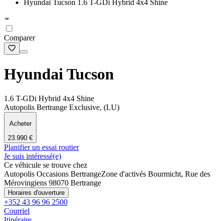
Hyundai Tucson 1.6 T-GDi Hybrid 4x4 Shine
Comparer
Hyundai Tucson
1.6 T-GDi Hybrid 4x4 Shine
Autopolis Bertrange Exclusive, (LU)
Acheter
23.990 €
Planifier un essai routier
Je suis intéressé(e)
Ce véhicule se trouve chez
Autopolis Occasions Bertrange
Zone d'activés Bourmicht, Rue des
Mérovingiens 9
8070 Bertrange
Horaires d'ouverture
+352 43 96 96 2500
Courriel
Itinéraire