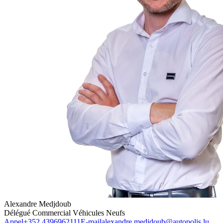
Alexandre Medjdoub
Délégué Commercial Véhicules Neufs
Appel
+352 4396962111
E-mail
alexandre.medjdoub@autopolis.lu