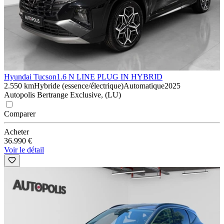
Hyundai Tucson
1.6 N LINE PLUG IN HYBRID
2.550 km
Hybride (essence/électrique)
Automatique
2025
Autopolis Bertrange Exclusive, (LU)
Comparer
Acheter
36.990 €
Voir le détail