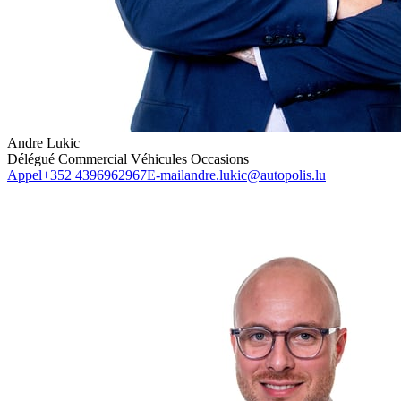
Andre Lukic
Délégué Commercial Véhicules Occasions
Appel
+352 4396962967
E-mail
andre.lukic@autopolis.lu