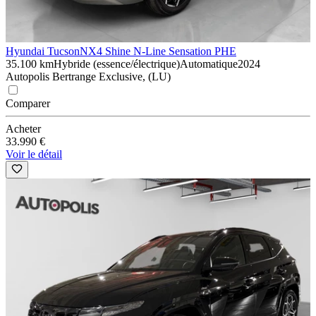
Hyundai Tucson
NX4 Shine N-Line Sensation PHE
35.100 km
Hybride (essence/électrique)
Automatique
2024
Autopolis Bertrange Exclusive, (LU)
Comparer
Acheter
33.990 €
Voir le détail