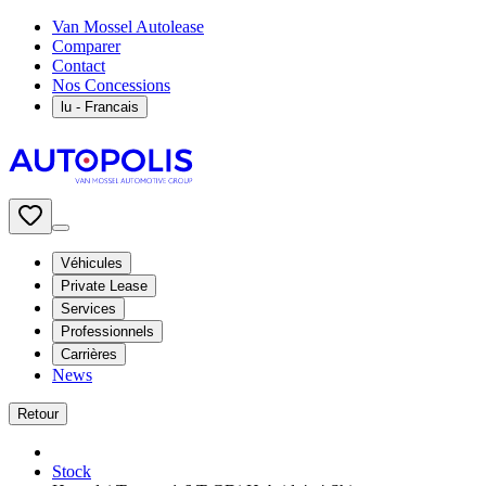
Van Mossel Autolease
Comparer
Contact
Nos Concessions
lu
- Francais
Véhicules
Private Lease
Services
Professionnels
Carrières
News
Retour
Stock