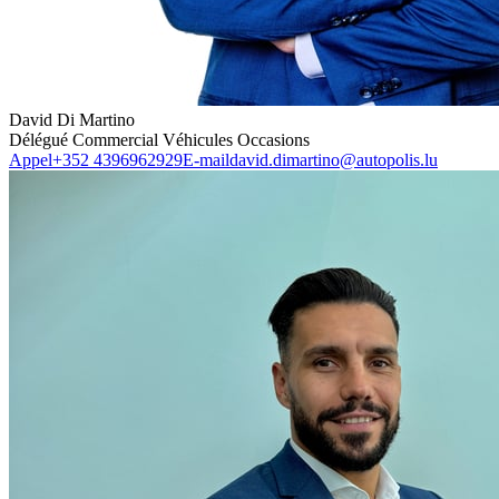
David Di Martino
Délégué Commercial Véhicules Occasions
Appel
+352 4396962929
E-mail
david.dimartino@autopolis.lu