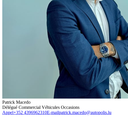
Patrick Macedo
Délégué Commercial Véhicules Occasions
Appel
+352 4396962310
E-mail
patrick.macedo@autopolis.lu