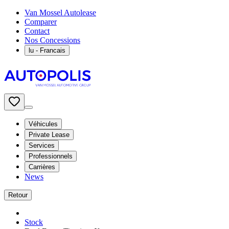
Van Mossel Autolease
Comparer
Contact
Nos Concessions
lu
- Francais
Véhicules
Private Lease
Services
Professionnels
Carrières
News
Retour
Stock