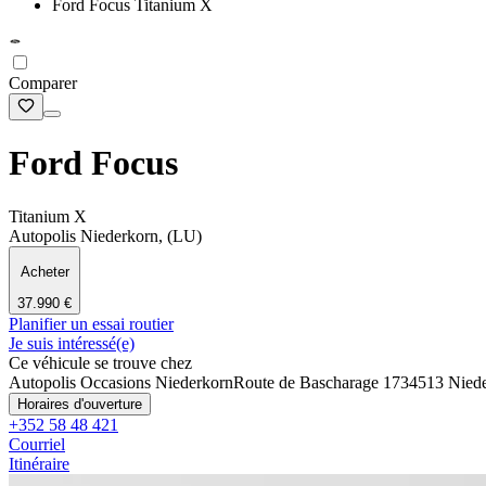
Ford Focus Titanium X
Comparer
Ford Focus
Titanium X
Autopolis Niederkorn, (LU)
Acheter
37.990 €
Planifier un essai routier
Je suis intéressé(e)
Ce véhicule se trouve chez
Autopolis Occasions Niederkorn
Route de Bascharage 173
4513 Nied
Horaires d'ouverture
+352 58 48 421
Courriel
Itinéraire