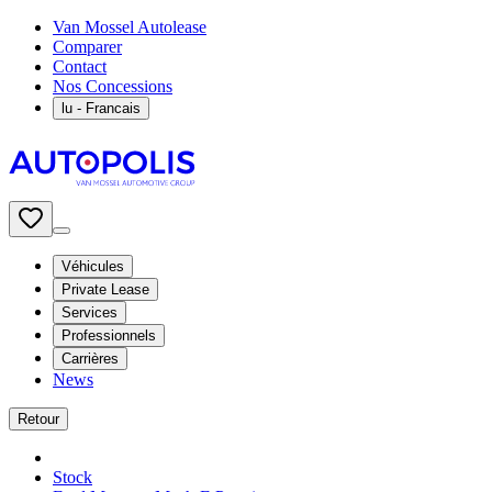
Van Mossel Autolease
Comparer
Contact
Nos Concessions
lu
- Francais
Véhicules
Private Lease
Services
Professionnels
Carrières
News
Retour
Stock