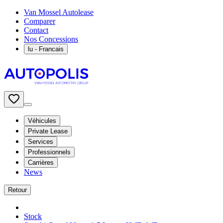
Van Mossel Autolease
Comparer
Contact
Nos Concessions
lu
- Francais
Véhicules
Private Lease
Services
Professionnels
Carrières
News
Retour
Stock