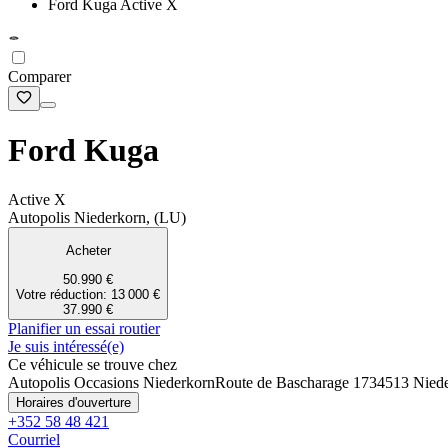
Ford Kuga Active X
Comparer
Ford Kuga
Active X
Autopolis Niederkorn, (LU)
Acheter
50.990 €
Votre réduction: 13 000 €
37.990 €
Planifier un essai routier
Je suis intéressé(e)
Ce véhicule se trouve chez
Autopolis Occasions Niederkorn
Route de Bascharage 173
4513 Nied
Horaires d'ouverture
+352 58 48 421
Courriel