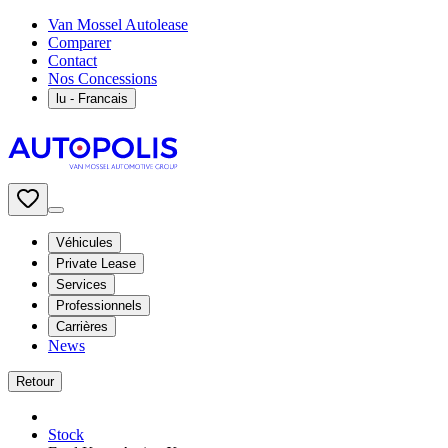
Van Mossel Autolease
Comparer
Contact
Nos Concessions
lu
- Francais
Véhicules
Private Lease
Services
Professionnels
Carrières
News
Retour
Stock