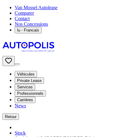
Van Mossel Autolease
Comparer
Contact
Nos Concessions
lu
- Francais
Véhicules
Private Lease
Services
Professionnels
Carrières
News
Retour
Stock