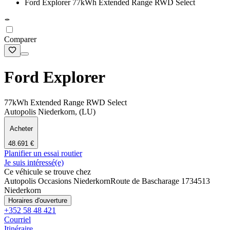
Ford Explorer 77kWh Extended Range RWD Select
Comparer
Ford Explorer
77kWh Extended Range RWD Select
Autopolis Niederkorn, (LU)
Acheter
48.691 €
Planifier un essai routier
Je suis intéressé(e)
Ce véhicule se trouve chez
Autopolis Occasions Niederkorn
Route de Bascharage 173
4513
Niederkorn
Horaires d'ouverture
+352 58 48 421
Courriel
Itinéraire