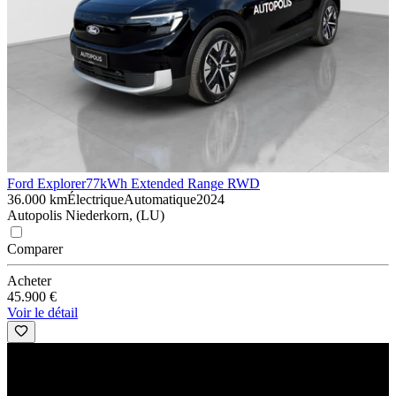
Ford Explorer
77kWh Extended Range RWD
36.000 km
Électrique
Automatique
2024
Autopolis Niederkorn, (LU)
Comparer
Acheter
45.900 €
Voir le détail