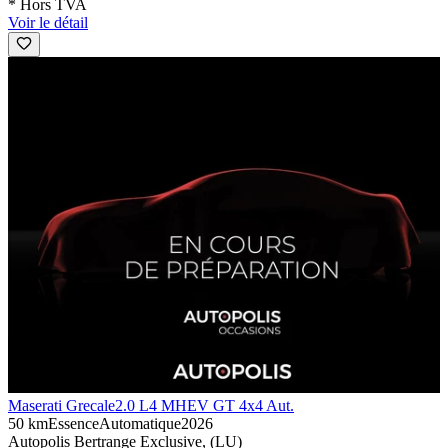
* Hors TVA
Voir le détail
Maserati Grecale
2.0 L4 MHEV GT 4x4 Aut.
50 km
Essence
Automatique
2026
Autopolis Bertrange Exclusive, (LU)