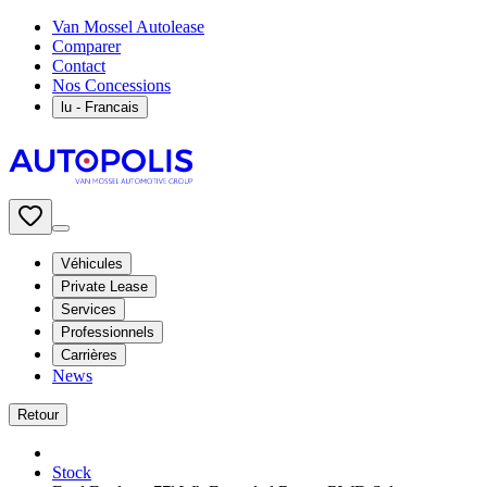
Van Mossel Autolease
Comparer
Contact
Nos Concessions
lu
- Francais
Véhicules
Private Lease
Services
Professionnels
Carrières
News
Retour
Stock