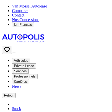
Van Mossel Autolease
Comparer
Contact
Nos Concessions
lu
- Francais
Véhicules
Private Lease
Services
Professionnels
Carrières
News
Retour
Stock