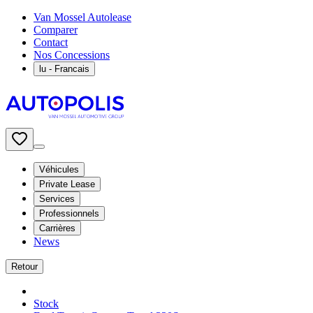
Van Mossel Autolease
Comparer
Contact
Nos Concessions
lu
- Francais
Véhicules
Private Lease
Services
Professionnels
Carrières
News
Retour
Stock