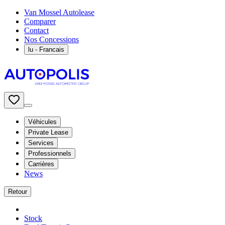
Van Mossel Autolease
Comparer
Contact
Nos Concessions
lu
- Francais
Véhicules
Private Lease
Services
Professionnels
Carrières
News
Retour
Stock