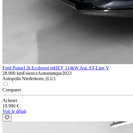
Ford Puma
1.0i Ecoboost mHEV 114kW Aut. ST-Line V
28.900 km
Essence
Automatique
2023
Autopolis Niederkorn, (LU)
Comparer
Acheter
19.990 €
Voir le détail