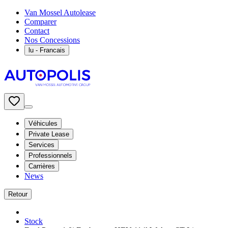
Van Mossel Autolease
Comparer
Contact
Nos Concessions
lu
- Francais
Véhicules
Private Lease
Services
Professionnels
Carrières
News
Retour
Stock