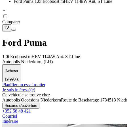
Ford Puma 1.0i Ecoboost mHEV 114kW Aut. ST-Line
Comparer
Ford Puma
1.0i Ecoboost mHEV 114kW Aut. ST-Line
Autopolis Niederkorn, (LU)
Acheter
19.990 €
Planifier un essai routier
Je suis intéressé(e)
Ce véhicule se trouve chez
Autopolis Occasions Niederkorn
Route de Bascharage 173
4513 Nied
Horaires d'ouverture
+352 58 48 421
Courriel
Itinéraire