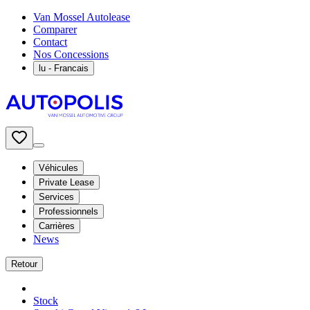
Van Mossel Autolease
Comparer
Contact
Nos Concessions
lu
- Francais
Véhicules
Private Lease
Services
Professionnels
Carrières
News
Retour
Stock