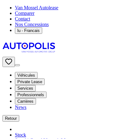
Van Mossel Autolease
Comparer
Contact
Nos Concessions
lu
- Francais
Véhicules
Private Lease
Services
Professionnels
Carrières
News
Retour
Stock