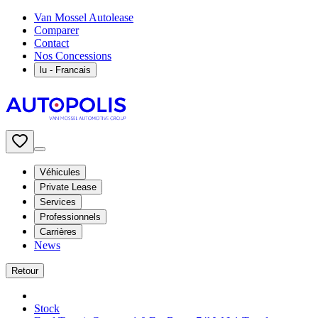
Van Mossel Autolease
Comparer
Contact
Nos Concessions
lu
- Francais
Véhicules
Private Lease
Services
Professionnels
Carrières
News
Retour
Stock