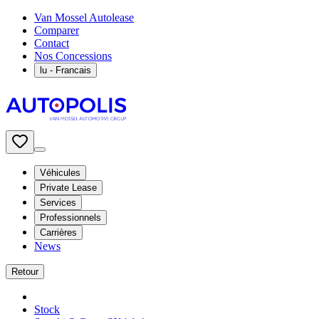
Van Mossel Autolease
Comparer
Contact
Nos Concessions
lu
- Francais
Véhicules
Private Lease
Services
Professionnels
Carrières
News
Retour
Stock