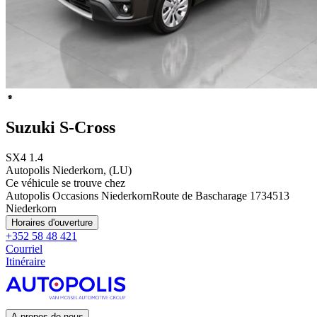
Suzuki S-Cross
SX4 1.4
Autopolis Niederkorn, (LU)
Ce véhicule se trouve chez
Autopolis Occasions Niederkorn
Route de Bascharage 173
4513
Niederkorn
Horaires d'ouverture
+352 58 48 421
Courriel
Itinéraire
A propos de nous