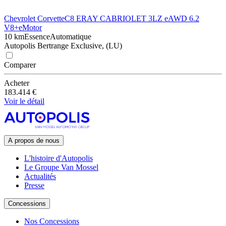
Chevrolet Corvette
C8 ERAY CABRIOLET 3LZ eAWD 6.2
V8+eMotor
10 km
Essence
Automatique
Autopolis Bertrange Exclusive, (LU)
Comparer
Acheter
183.414 €
Voir le détail
A propos de nous
L'histoire d'Autopolis
Le Groupe Van Mossel
Actualités
Presse
Concessions
Nos Concessions