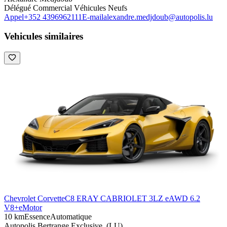
Délégué Commercial Véhicules Neufs
Appel
+352 4396962111
E-mail
alexandre.medjdoub@autopolis.lu
Vehicules similaires
Chevrolet Corvette
C8 ERAY CABRIOLET 3LZ eAWD 6.2
V8+eMotor
10 km
Essence
Automatique
Autopolis Bertrange Exclusive, (LU)