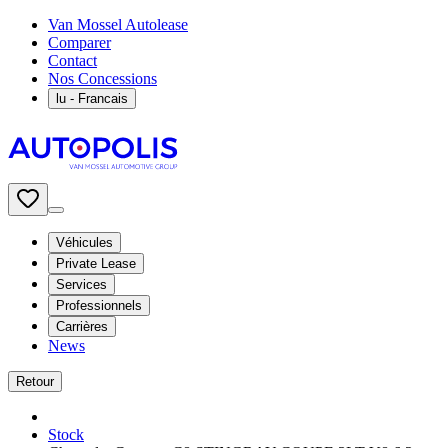
Van Mossel Autolease
Comparer
Contact
Nos Concessions
lu
- Francais
Véhicules
Private Lease
Services
Professionnels
Carrières
News
Retour
Stock