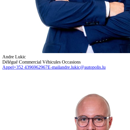
Andre Lukic
Délégué Commercial Véhicules Occasions
Appel
+352 4396962967
E-mail
andre.lukic@autopolis.lu