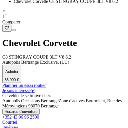
Chevrolet Corvette C8 STINGRAY COUPE 3LT V8 6.2
Comparer
Chevrolet Corvette
C8 STINGRAY COUPE 3LT V8 6.2
Autopolis Bertrange Exclusive, (LU)
Acheter
85.990 €
Planifier un essai routier
Je suis intéressé(e)
Ce véhicule se trouve chez
Autopolis Occasions Bertrange
Zone d'activés Bourmicht, Rue des
Mérovingiens 9
8070 Bertrange
Horaires d'ouverture
+352 43 96 96 2500
Courriel
Itinéraire