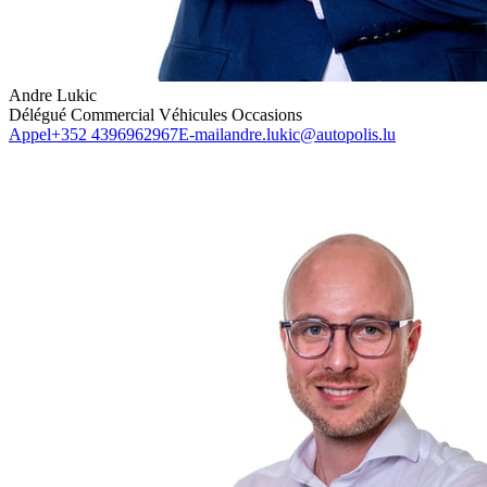
Andre Lukic
Délégué Commercial Véhicules Occasions
Appel
+352 4396962967
E-mail
andre.lukic@autopolis.lu