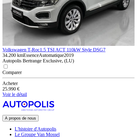
Volkswagen T-Roc
1.5 TSI ACT 110kW Style DSG7
34.200 km
Essence
Automatique
2019
Autopolis Bertrange Exclusive, (LU)
Comparer
Acheter
25.990 €
Voir le détail
A propos de nous
L'histoire d'Autopolis
Le Groupe Van Mossel