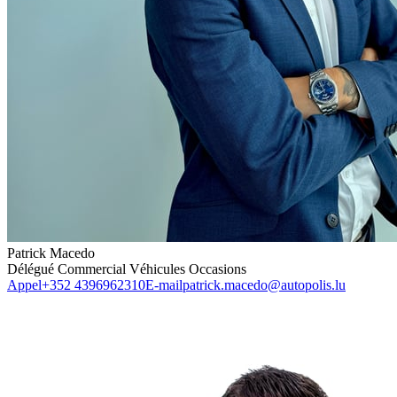
Patrick Macedo
Délégué Commercial Véhicules Occasions
Appel
+352 4396962310
E-mail
patrick.macedo@autopolis.lu