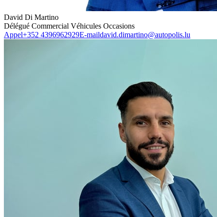
David Di Martino
Délégué Commercial Véhicules Occasions
Appel
+352 4396962929
E-mail
david.dimartino@autopolis.lu