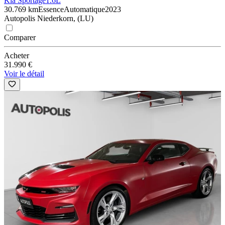
Kia Sportage
1.6L
30.769 km
Essence
Automatique
2023
Autopolis Niederkorn, (LU)
Comparer
Acheter
31.990 €
Voir le détail