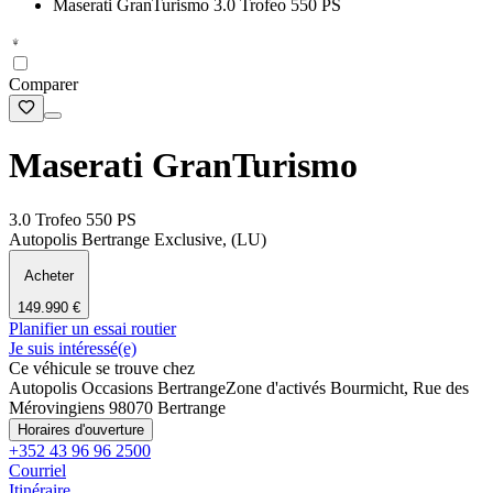
Maserati GranTurismo 3.0 Trofeo 550 PS
Comparer
Maserati GranTurismo
3.0 Trofeo 550 PS
Autopolis Bertrange Exclusive, (LU)
Acheter
149.990 €
Planifier un essai routier
Je suis intéressé(e)
Ce véhicule se trouve chez
Autopolis Occasions Bertrange
Zone d'activés Bourmicht, Rue des
Mérovingiens 9
8070 Bertrange
Horaires d'ouverture
+352 43 96 96 2500
Courriel
Itinéraire