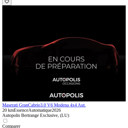
Maserati GranCabrio
3.0 V6 Modena 4x4 Aut.
20 km
Essence
Automatique
2026
Autopolis Bertrange Exclusive, (LU)
Comparer