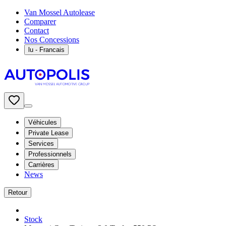
Van Mossel Autolease
Comparer
Contact
Nos Concessions
lu
- Francais
Véhicules
Private Lease
Services
Professionnels
Carrières
News
Retour
Stock