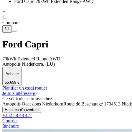
Ford Capri 79kWh Extended Range AWD
Comparer
Ford Capri
79kWh Extended Range AWD
Autopolis Niederkorn, (LU)
Acheter
65.659 €
Planifier un essai routier
Je suis intéressé(e)
Ce véhicule se trouve chez
Autopolis Occasions Niederkorn
Route de Bascharage 173
4513 Nied
Horaires d'ouverture
+352 58 48 421
Courriel
Itinéraire