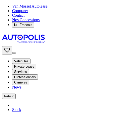
Van Mossel Autolease
Comparer
Contact
Nos Concessions
lu
- Francais
Véhicules
Private Lease
Services
Professionnels
Carrières
News
Retour
Stock