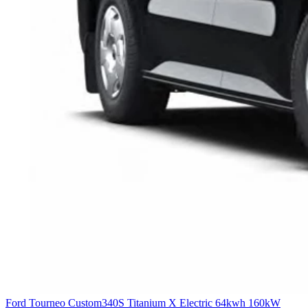
Ford Tourneo Custom
340S Titanium X Electric 64kwh 160kW