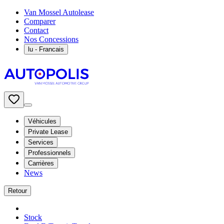
Van Mossel Autolease
Comparer
Contact
Nos Concessions
lu
- Francais
Véhicules
Private Lease
Services
Professionnels
Carrières
News
Retour
Stock