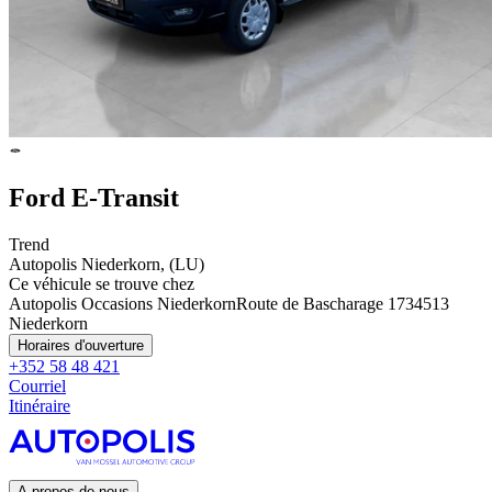
Ford E-Transit
Trend
Autopolis Niederkorn, (LU)
Ce véhicule se trouve chez
Autopolis Occasions Niederkorn
Route de Bascharage 173
4513
Niederkorn
Horaires d'ouverture
+352 58 48 421
Courriel
Itinéraire
A propos de nous