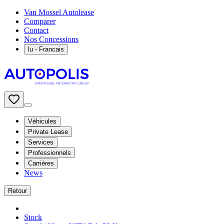
Van Mossel Autolease
Comparer
Contact
Nos Concessions
lu
- Francais
Véhicules
Private Lease
Services
Professionnels
Carrières
News
Retour
Stock