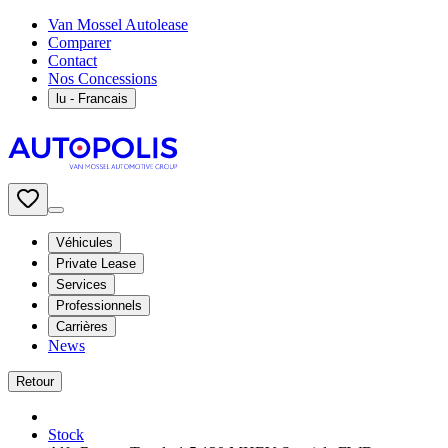
Van Mossel Autolease
Comparer
Contact
Nos Concessions
lu
- Francais
Véhicules
Private Lease
Services
Professionnels
Carrières
News
Retour
Stock