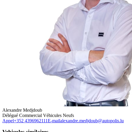
Alexandre Medjdoub
Délégué Commercial Véhicules Neufs
Appel
+352 4396962111
E-mail
alexandre.medjdoub@autopolis.lu
Vehicules similaires