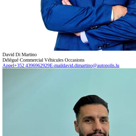
David Di Martino
Délégué Commercial Véhicules Occasions
Appel
+352 4396962929
E-mail
david.dimartino@autopolis.lu