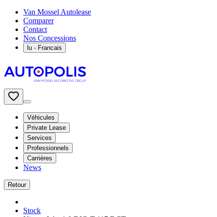
Van Mossel Autolease
Comparer
Contact
Nos Concessions
lu
- Francais
Véhicules
Private Lease
Services
Professionnels
Carrières
News
Retour
Stock