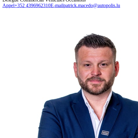
Appel
+352 4396962310
E-mail
patrick.macedo@autopolis.lu