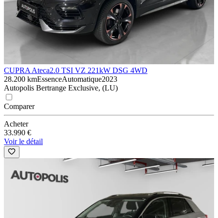
CUPRA Ateca
2.0 TSI VZ 221kW DSG 4WD
28.200 km
Essence
Automatique
2023
Autopolis Bertrange Exclusive, (LU)
Comparer
Acheter
33.990 €
Voir le détail