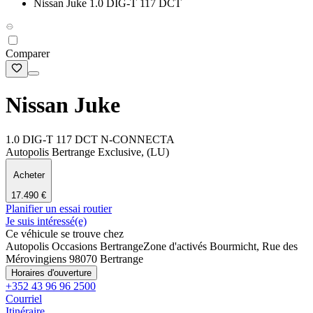
Nissan Juke 1.0 DIG-T 117 DCT
Comparer
Nissan Juke
1.0 DIG-T 117 DCT N-CONNECTA
Autopolis Bertrange Exclusive, (LU)
Acheter
17.490 €
Planifier un essai routier
Je suis intéressé(e)
Ce véhicule se trouve chez
Autopolis Occasions Bertrange
Zone d'activés Bourmicht, Rue des
Mérovingiens 9
8070 Bertrange
Horaires d'ouverture
+352 43 96 96 2500
Courriel
Itinéraire