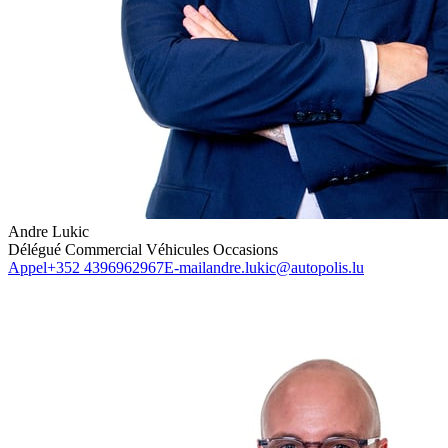
Andre Lukic
Délégué Commercial Véhicules Occasions
Appel
+352 4396962967
E-mail
andre.lukic@autopolis.lu