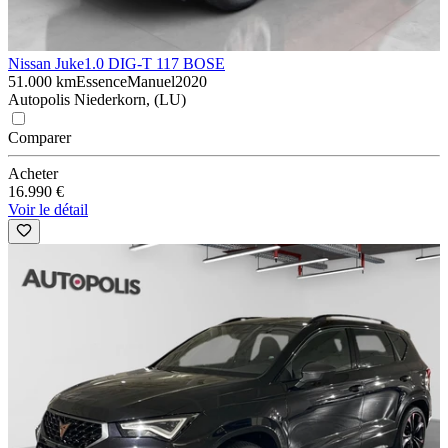
Nissan Juke
1.0 DIG-T 117 BOSE
51.000 km
Essence
Manuel
2020
Autopolis Niederkorn, (LU)
Comparer
Acheter
16.990 €
Voir le détail