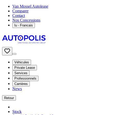
Van Mossel Autolease
Comparer
Contact
Nos Concessions
lu
- Francais
Véhicules
Private Lease
Services
Professionnels
Carrières
News
Retour
Stock