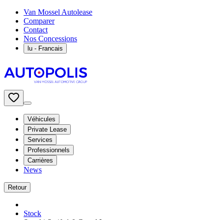
Van Mossel Autolease
Comparer
Contact
Nos Concessions
lu
- Francais
Véhicules
Private Lease
Services
Professionnels
Carrières
News
Retour
Stock