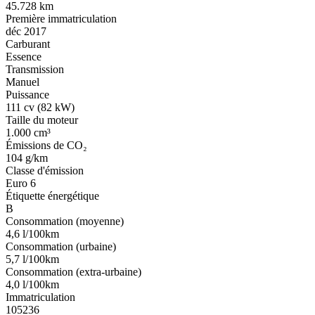
45.728 km
Première immatriculation
déc 2017
Carburant
Essence
Transmission
Manuel
Puissance
111 cv (82 kW)
Taille du moteur
1.000 cm³
Émissions de CO₂
104 g/km
Classe d'émission
Euro 6
Étiquette énergétique
B
Consommation (moyenne)
4,6 l/100km
Consommation (urbaine)
5,7 l/100km
Consommation (extra-urbaine)
4,0 l/100km
Immatriculation
105236