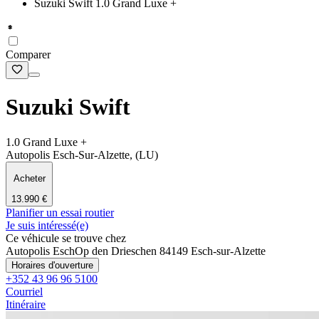
Suzuki Swift 1.0 Grand Luxe +
Comparer
Suzuki Swift
1.0 Grand Luxe +
Autopolis Esch-Sur-Alzette, (LU)
Acheter
13.990 €
Planifier un essai routier
Je suis intéressé(e)
Ce véhicule se trouve chez
Autopolis Esch
Op den Drieschen 8
4149 Esch-sur-Alzette
Horaires d'ouverture
+352 43 96 96 5100
Courriel
Itinéraire