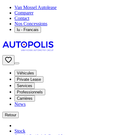
Van Mossel Autolease
Comparer
Contact
Nos Concessions
lu
- Francais
Véhicules
Private Lease
Services
Professionnels
Carrières
News
Retour
Stock