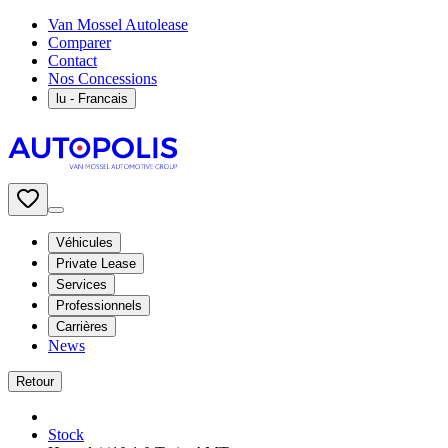
Van Mossel Autolease
Comparer
Contact
Nos Concessions
lu
- Francais
Véhicules
Private Lease
Services
Professionnels
Carrières
News
Retour
Stock