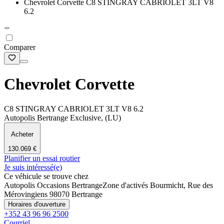
Chevrolet Corvette C8 STINGRAY CABRIOLET 3LT V8
6.2
Comparer
Chevrolet Corvette
C8 STINGRAY CABRIOLET 3LT V8 6.2
Autopolis Bertrange Exclusive, (LU)
Acheter
130.069 €
Planifier un essai routier
Je suis intéressé(e)
Ce véhicule se trouve chez
Autopolis Occasions Bertrange
Zone d'activés Bourmicht, Rue des
Mérovingiens 9
8070 Bertrange
Horaires d'ouverture
+352 43 96 96 2500
Courriel