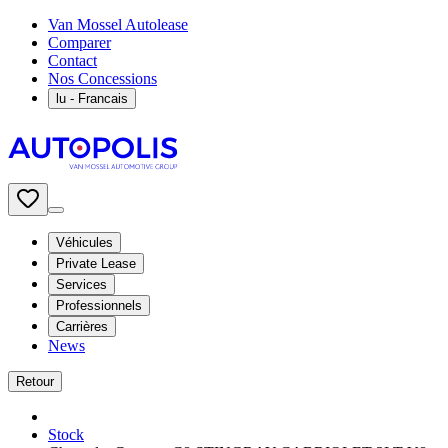
Van Mossel Autolease
Comparer
Contact
Nos Concessions
lu
- Francais
Véhicules
Private Lease
Services
Professionnels
Carrières
News
Retour
Stock