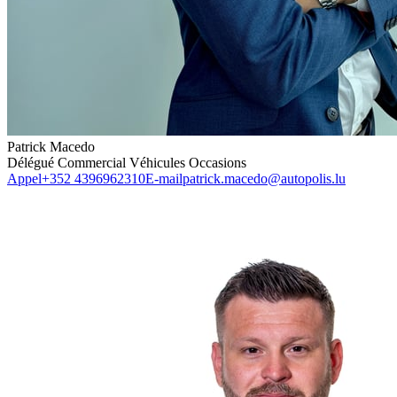
Patrick Macedo
Délégué Commercial Véhicules Occasions
Appel
+352 4396962310
E-mail
patrick.macedo@autopolis.lu