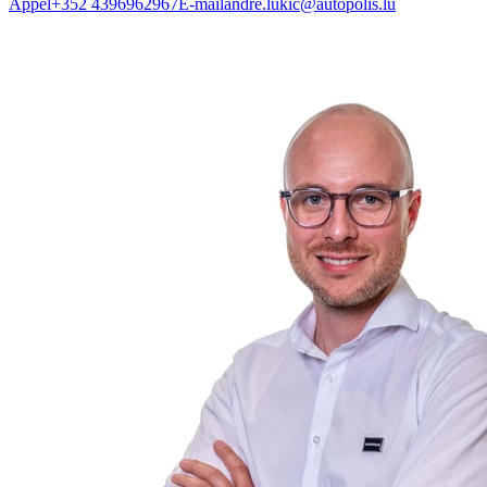
Appel
+352 4396962967
E-mail
andre.lukic@autopolis.lu