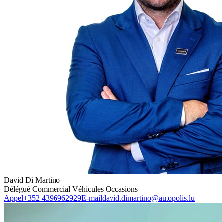
David Di Martino
Délégué Commercial Véhicules Occasions
Appel
+352 4396962929
E-mail
david.dimartino@autopolis.lu