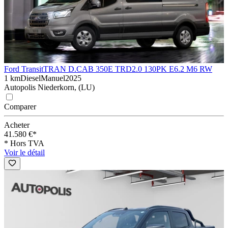
Ford Transit
TRAN D.CAB 350E TRD2.0 130PK E6.2 M6 RW
1 km
Diesel
Manuel
2025
Autopolis Niederkorn, (LU)
Comparer
Acheter
41.580 €*
* Hors TVA
Voir le détail