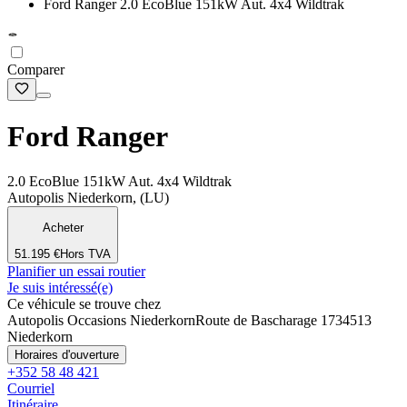
Ford Ranger 2.0 EcoBlue 151kW Aut. 4x4 Wildtrak
Comparer
Ford Ranger
2.0 EcoBlue 151kW Aut. 4x4 Wildtrak
Autopolis Niederkorn, (LU)
Acheter
51.195 €
Hors TVA
Planifier un essai routier
Je suis intéressé(e)
Ce véhicule se trouve chez
Autopolis Occasions Niederkorn
Route de Bascharage 173
4513
Niederkorn
Horaires d'ouverture
+352 58 48 421
Courriel
Itinéraire