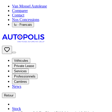
Van Mossel Autolease
Comparer
Contact
Nos Concessions
lu
- Francais
Véhicules
Private Lease
Services
Professionnels
Carrières
News
Retour
Stock