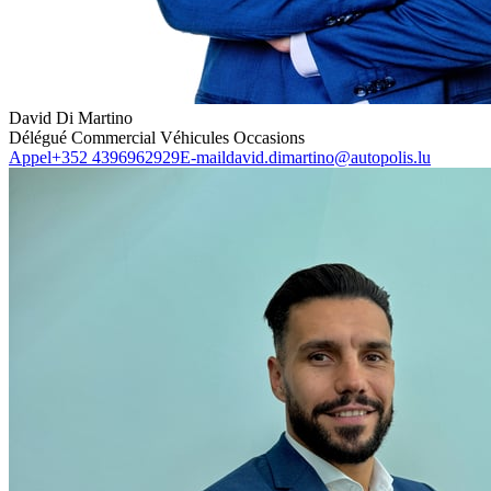
David Di Martino
Délégué Commercial Véhicules Occasions
Appel
+352 4396962929
E-mail
david.dimartino@autopolis.lu