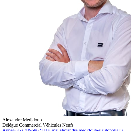
Alexandre Medjdoub
Délégué Commercial Véhicules Neufs
Appel
+352 4396962111
E-mail
alexandre.medjdoub@autopolis.lu