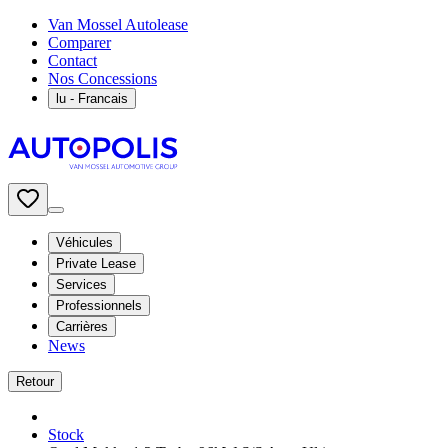
Van Mossel Autolease
Comparer
Contact
Nos Concessions
lu
- Francais
Véhicules
Private Lease
Services
Professionnels
Carrières
News
Retour
Stock