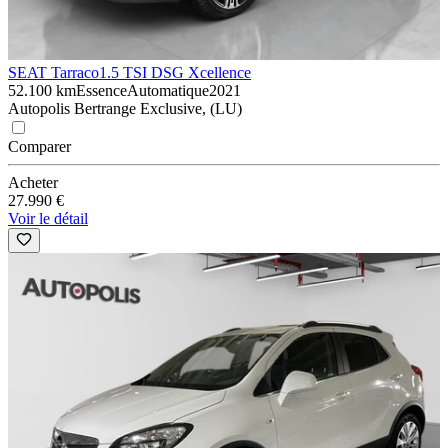
SEAT Tarraco
1.5 TSI DSG Xcellence
52.100 km
Essence
Automatique
2021
Autopolis Bertrange Exclusive, (LU)
Comparer
Acheter
27.990 €
Voir le détail