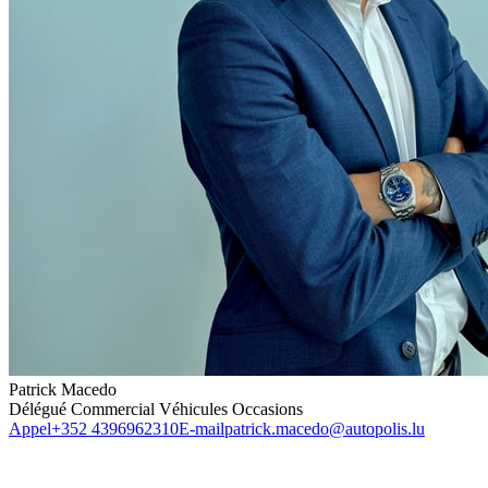
Patrick Macedo
Délégué Commercial Véhicules Occasions
Appel
+352 4396962310
E-mail
patrick.macedo@autopolis.lu