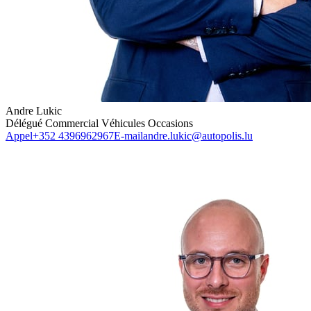
Andre Lukic
Délégué Commercial Véhicules Occasions
Appel
+352 4396962967
E-mail
andre.lukic@autopolis.lu