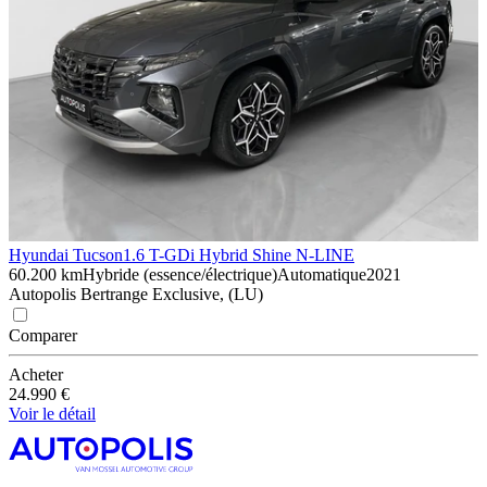
Hyundai Tucson
1.6 T-GDi Hybrid Shine N-LINE
60.200 km
Hybride (essence/électrique)
Automatique
2021
Autopolis Bertrange Exclusive, (LU)
Comparer
Acheter
24.990 €
Voir le détail