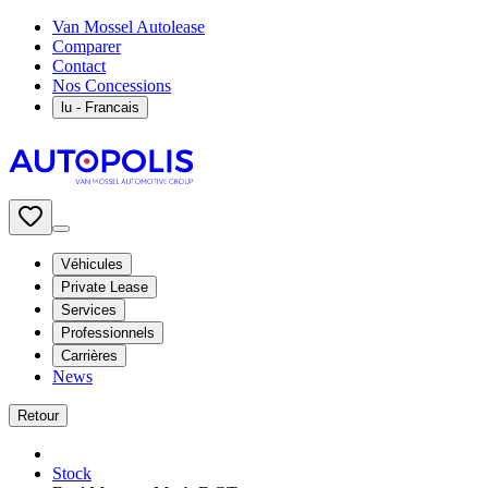
Van Mossel Autolease
Comparer
Contact
Nos Concessions
lu
- Francais
Véhicules
Private Lease
Services
Professionnels
Carrières
News
Retour
Stock