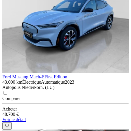
Ford Mustang Mach-E
First Edition
43.000 km
Électrique
Automatique
2023
Autopolis Niederkorn, (LU)
Comparer
Acheter
48.700 €
Voir le détail