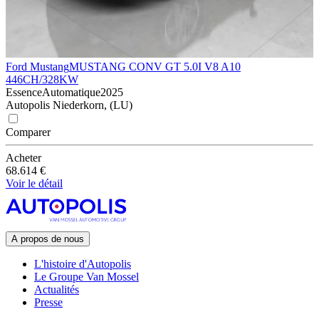
Ford Mustang
MUSTANG CONV GT 5.0I V8 A10
446CH/328KW
Essence
Automatique
2025
Autopolis Niederkorn, (LU)
Comparer
Acheter
68.614 €
Voir le détail
A propos de nous
L'histoire d'Autopolis
Le Groupe Van Mossel
Actualités
Presse