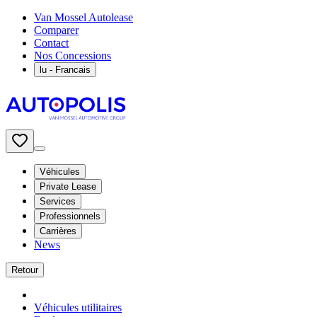
Van Mossel Autolease
Comparer
Contact
Nos Concessions
lu
- Francais
Véhicules
Private Lease
Services
Professionnels
Carrières
News
Retour
Véhicules utilitaires