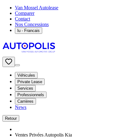
Van Mossel Autolease
Comparer
Contact
Nos Concessions
lu
- Francais
Véhicules
Private Lease
Services
Professionnels
Carrières
News
Retour
Ventes Privées Autopolis Kia