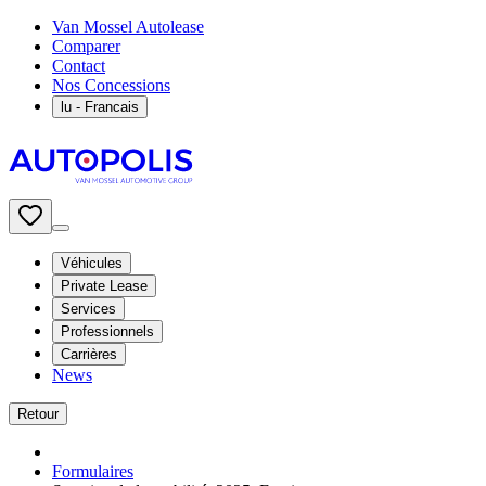
Van Mossel Autolease
Comparer
Contact
Nos Concessions
lu
- Francais
Véhicules
Private Lease
Services
Professionnels
Carrières
News
Retour
Formulaires