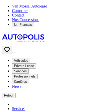
Van Mossel Autolease
Comparer
Contact
Nos Concessions
lu
- Francais
Véhicules
Private Lease
Services
Professionnels
Carrières
News
Retour
Services