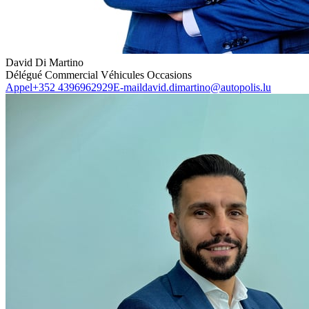
David Di Martino
Délégué Commercial Véhicules Occasions
Appel
+352 4396962929
E-mail
david.dimartino@autopolis.lu