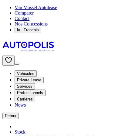
Van Mossel Autolease
Comparer
Contact
Nos Concessions
lu
- Francais
Véhicules
Private Lease
Services
Professionnels
Carrières
News
Retour
Stock