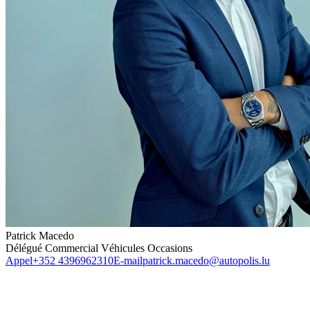
Patrick Macedo
Délégué Commercial Véhicules Occasions
Appel
+352 4396962310
E-mail
patrick.macedo@autopolis.lu