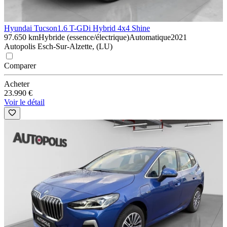
Hyundai Tucson
1.6 T-GDi Hybrid 4x4 Shine
97.650 km
Hybride (essence/électrique)
Automatique
2021
Autopolis Esch-Sur-Alzette, (LU)
Comparer
Acheter
23.990 €
Voir le détail