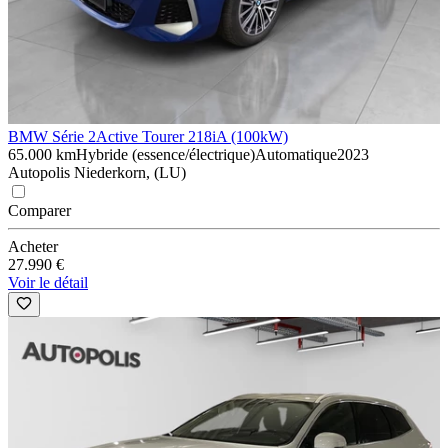
BMW Série 2
Active Tourer 218iA (100kW)
65.000 km
Hybride (essence/électrique)
Automatique
2023
Autopolis Niederkorn, (LU)
Comparer
Acheter
27.990 €
Voir le détail