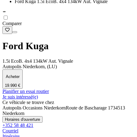
Ford Kuga 1.5i EcoB. 4x4 134kW Aut. Vignale
Comparer
Ford Kuga
1.5i EcoB. 4x4 134kW Aut. Vignale
Autopolis Niederkorn, (LU)
Acheter
19.990 €
Planifier un essai routier
Je suis intéressé(e)
Ce véhicule se trouve chez
Autopolis Occasions Niederkorn
Route de Bascharage 173
4513
Niederkorn
Horaires d'ouverture
+352 58 48 421
Courriel
Itinéraire