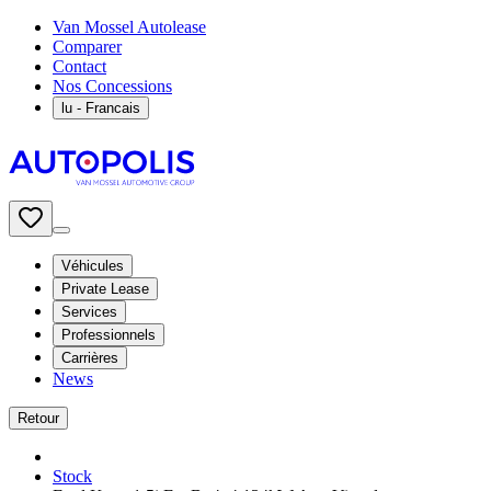
Van Mossel Autolease
Comparer
Contact
Nos Concessions
lu
- Francais
Véhicules
Private Lease
Services
Professionnels
Carrières
News
Retour
Stock