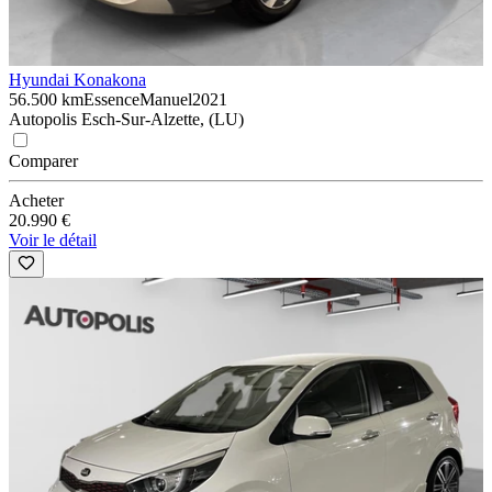
Hyundai Kona
kona
56.500 km
Essence
Manuel
2021
Autopolis Esch-Sur-Alzette, (LU)
Comparer
Acheter
20.990 €
Voir le détail