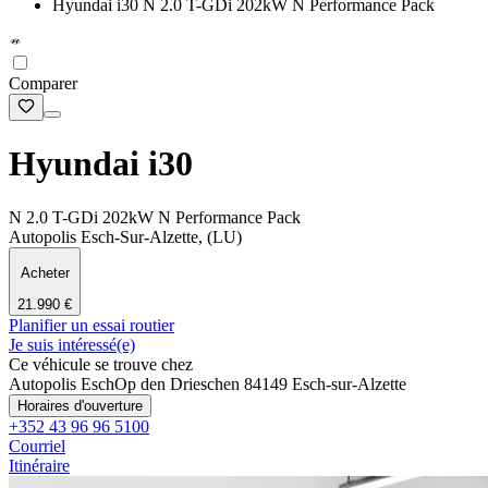
Hyundai i30 N 2.0 T-GDi 202kW N Performance Pack
Comparer
Hyundai i30
N 2.0 T-GDi 202kW N Performance Pack
Autopolis Esch-Sur-Alzette, (LU)
Acheter
21.990 €
Planifier un essai routier
Je suis intéressé(e)
Ce véhicule se trouve chez
Autopolis Esch
Op den Drieschen 8
4149 Esch-sur-Alzette
Horaires d'ouverture
+352 43 96 96 5100
Courriel
Itinéraire