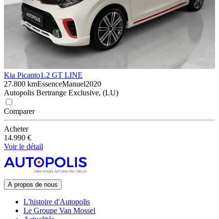
Kia Picanto
1.2 GT LINE
27.800 km
Essence
Manuel
2020
Autopolis Bertrange Exclusive, (LU)
Comparer
Acheter
14.990 €
Voir le détail
A propos de nous
L'histoire d'Autopolis
Le Groupe Van Mossel