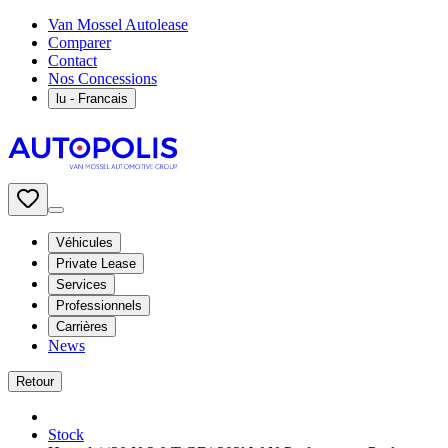
Van Mossel Autolease
Comparer
Contact
Nos Concessions
lu
- Francais
Véhicules
Private Lease
Services
Professionnels
Carrières
News
Retour
Stock