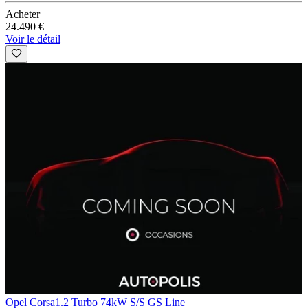
Acheter
24.490 €
Voir le détail
Opel Corsa
1.2 Turbo 74kW S/S GS Line