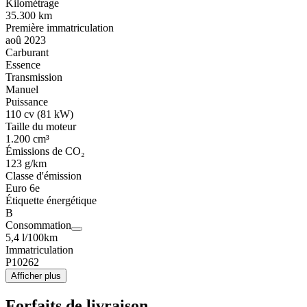
Kilométrage
35.300 km
Première immatriculation
aoû 2023
Carburant
Essence
Transmission
Manuel
Puissance
110 cv (81 kW)
Taille du moteur
1.200 cm³
Émissions de CO₂
123 g/km
Classe d'émission
Euro 6e
Étiquette énergétique
B
Consommation
5,4 l/100km
Immatriculation
P10262
Afficher plus
Forfaits de livraison