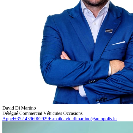
David Di Martino
Délégué Commercial Véhicules Occasions
Appel
+352 4396962929
E-mail
david.dimartino@autopolis.lu