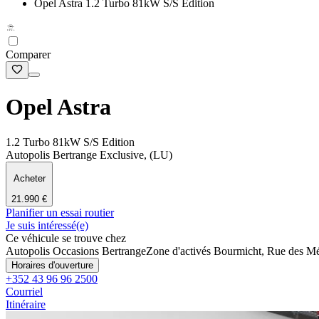
Opel Astra 1.2 Turbo 81kW S/S Edition
Comparer
Opel Astra
1.2 Turbo 81kW S/S Edition
Autopolis Bertrange Exclusive, (LU)
Acheter
21.990 €
Planifier un essai routier
Je suis intéressé(e)
Ce véhicule se trouve chez
Autopolis Occasions Bertrange
Zone d'activés Bourmicht, Rue des Mé
Horaires d'ouverture
+352 43 96 96 2500
Courriel
Itinéraire