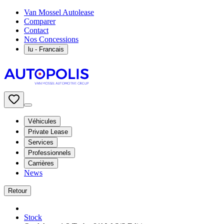
Van Mossel Autolease
Comparer
Contact
Nos Concessions
lu
- Francais
Véhicules
Private Lease
Services
Professionnels
Carrières
News
Retour
Stock